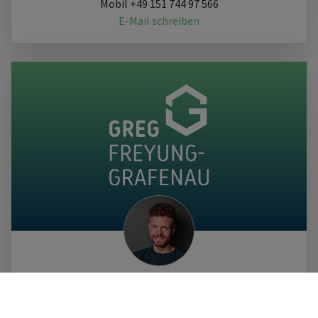
Mobil +49 151 744 97 566
E-Mail schreiben
JOHANNES
GASTINGER